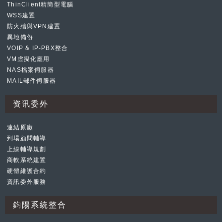
ThinClient精簡型電腦
WSS建置
防火牆與VPN建置
異地備份
VOIP & IP-PBX整合
VM虛擬化應用
NAS檔案伺服器
MAIL郵件伺服器
资讯委外
連結原廠
到場顧問輔導
上線輔導規劃
商軟系統建置
硬體維護合約
資訊委外服務
鈞陽系統整合