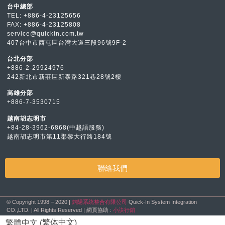
台中總部
TEL: +886-4-23125656
FAX: +886-4-23125808
service@quickin.com.tw
407台中市西屯區台灣大道三段96號9F-2
台北分部
+886-2-29924976
242新北市新莊區新泰路321巷28號2樓
高雄分部
+886-7-3530715
越南胡志明市
+84-28-3962-6868(中越語服務)
越南胡志明市第11郡黎大行路184號
聯絡我們
© Copyright 1998 – 2020 |
鈞陽系統整合有限公司
Quick-In System Integration
CO.,LTD. | All Rights Reserved | 網頁協助 :
小訣行銷
繁体中文
繁體中文
(
)