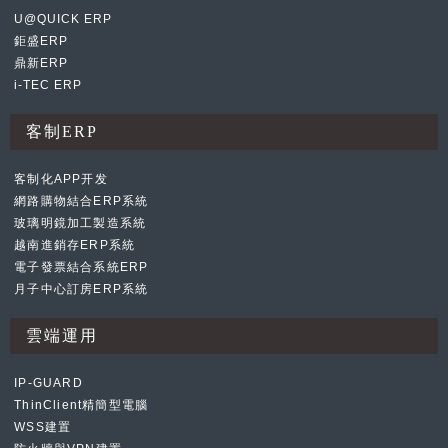
U@QUICK ERP
鉅盛ERP
鼎新ERP
i-TEC ERP
客制ERP
客制化APP开发
網路購物結合ERP系統
玻璃明鏡加工製造系統
越南進銷存ERP系統
電子發票結合系統ERP
月子中心訂房ERP系統
雲端運用
IP-GUARD
ThinClient精簡型電腦
WSS建置