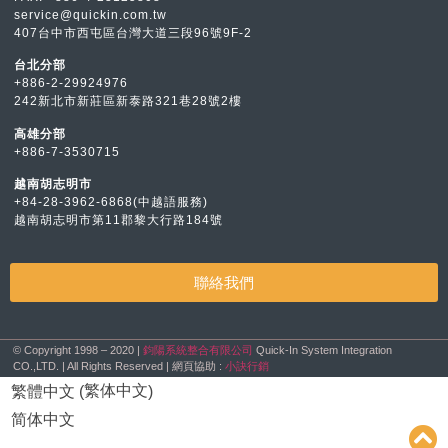
service@quickin.com.tw
407台中市西屯區台灣大道三段96號9F-2
台北分部
+886-2-29924976
242新北市新莊區新泰路321巷28號2樓
高雄分部
+886-7-3530715
越南胡志明市
+84-28-3962-6868(中越語服務)
越南胡志明市第11郡黎大行路184號
聯絡我們
© Copyright 1998 – 2020 |
鈞陽系統整合有限公司
Quick-In System Integration
CO.,LTD. | All Rights Reserved | 網頁協助 :
小訣行銷
繁体中文
繁體中文
(
)
简体中文