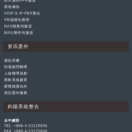
防火牆與VPN建置
異地備份
VOIP & IP-PBX整合
VM虛擬化應用
NAS檔案伺服器
MAIL郵件伺服器
资讯委外
連結原廠
到場顧問輔導
上線輔導規劃
商軟系統建置
硬體維護合約
資訊委外服務
鈞陽系統整合
台中總部
TEL: +886-4-23125656
FAX: +886-4-23125808