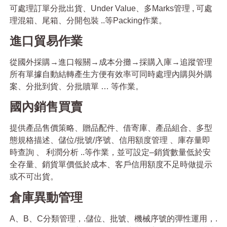
可處理訂單分批出貨、Under Value、多Marks管理 , 可處
理混箱、尾箱、分開包裝 ..等Packing作業。
進口貿易作業
從國外採購→進口報關→成本分攤→採購入庫→追蹤管理
所有單據自動結轉產生方便有效率可同時處理內購與外購
案、分批到貨、分批贖單 … 等作業。
國內銷售買賣
提供產品售價策略、贈品配件、借寄庫、產品組合、多型
態規格描述、儲位/批號/序號、信用額度管理 、庫存量即
時查詢 、 利潤分析 ..等作業，並可設定–銷貨數量低於安
全存量、銷貨單價低於成本、客戶信用額度不足時做提示
或不可出貨。
倉庫異動管理
A、B、C分類管理，.儲位、批號、機械序號的彈性運用，.