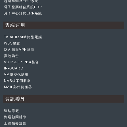
越南進銷存ERP系統
電子發票結合系統ERP
月子中心訂房ERP系統
雲端運用
ThinClient精簡型電腦
WSS建置
防火牆與VPN建置
異地備份
VOIP & IP-PBX整合
IP-GUARD
VM虛擬化應用
NAS檔案伺服器
MAIL郵件伺服器
資訊委外
連結原廠
到場顧問輔導
上線輔導規劃