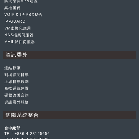
防火牆與VPN建置
異地備份
VOIP & IP-PBX整合
IP-GUARD
VM虛擬化應用
NAS檔案伺服器
MAIL郵件伺服器
資訊委外
連結原廠
到場顧問輔導
上線輔導規劃
商軟系統建置
硬體維護合約
資訊委外服務
鈞陽系統整合
台中總部
TEL:
+886-4-23125656