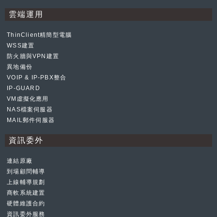
雲端運用
ThinClient精簡型電腦
WSS建置
防火牆與VPN建置
異地備份
VOIP & IP-PBX整合
IP-GUARD
VM虛擬化應用
NAS檔案伺服器
MAIL郵件伺服器
資訊委外
連結原廠
到場顧問輔導
上線輔導規劃
商軟系統建置
硬體維護合約
資訊委外服務