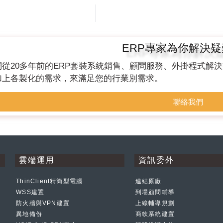
ERP專家為你解決
們從20多年前的ERP套裝系統銷售、顧問服務、外掛程式解
加上各製化的需求，來滿足您的行業別需求。
聯絡我們
雲端運用
資訊委外
ThinClient精簡型電腦
連結原廠
WSS建置
到場顧問輔導
防火牆與VPN建置
上線輔導規劃
異地備份
商軟系統建置