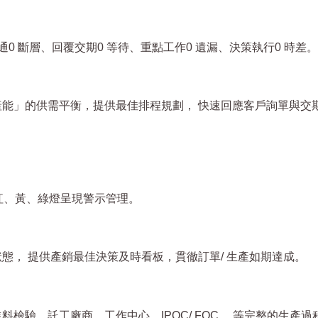
 斷層、回覆交期0 等待、重點工作0 遺漏、決策執行0 時差
」的供需平衡，提供最佳排程規劃， 快速回應客戶詢單與交期，有
以紅、黃、綠燈呈現警示管理。
態， 提供產銷最佳決策及時看板，貫徹訂單/ 生產如期達成。
檢驗、託工廠商、工作中心、IPQC/ FQC… 等完整的生產