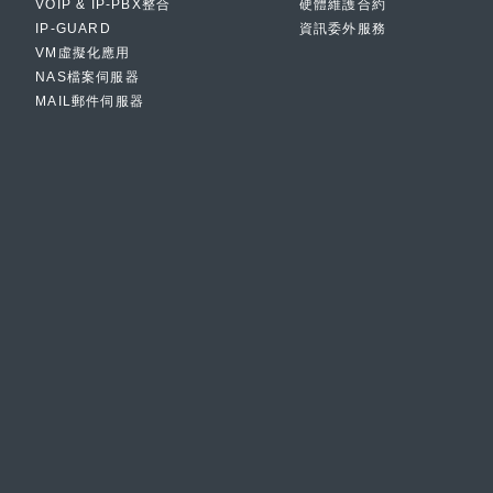
VOIP & IP-PBX整合
硬體維護合約
IP-GUARD
資訊委外服務
VM虛擬化應用
NAS檔案伺服器
MAIL郵件伺服器