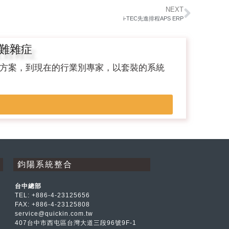
NEXT
i-TEC先進排程APS ERP
疑難雜症
決方案，到現在的行業別專家，以套裝的系統
鈞陽系統整合
台中總部
TEL:
+886-4-23125656
FAX: +886-4-23125808
service@quickin.com.tw
407台中市西屯區台灣大道三段96號9F-1